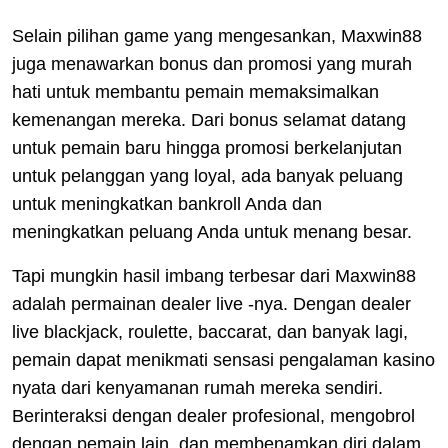
Selain pilihan game yang mengesankan, Maxwin88
juga menawarkan bonus dan promosi yang murah
hati untuk membantu pemain memaksimalkan
kemenangan mereka. Dari bonus selamat datang
untuk pemain baru hingga promosi berkelanjutan
untuk pelanggan yang loyal, ada banyak peluang
untuk meningkatkan bankroll Anda dan
meningkatkan peluang Anda untuk menang besar.
Tapi mungkin hasil imbang terbesar dari Maxwin88
adalah permainan dealer live -nya. Dengan dealer
live blackjack, roulette, baccarat, dan banyak lagi,
pemain dapat menikmati sensasi pengalaman kasino
nyata dari kenyamanan rumah mereka sendiri.
Berinteraksi dengan dealer profesional, mengobrol
dengan pemain lain, dan membenamkan diri dalam