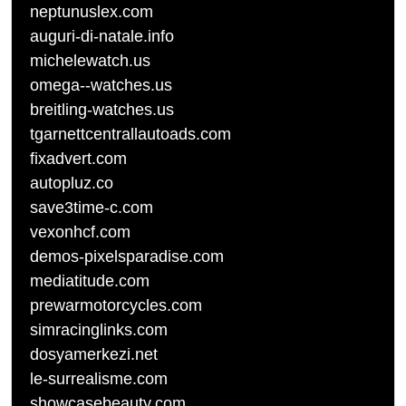
neptunuslex.com
auguri-di-natale.info
michelewatch.us
omega--watches.us
breitling-watches.us
tgarnettcentrallautoads.com
fixadvert.com
autopluz.co
save3time-c.com
vexonhcf.com
demos-pixelsparadise.com
mediatitude.com
prewarmotorcycles.com
simracinglinks.com
dosyamerkezi.net
le-surrealisme.com
showcasebeauty.com