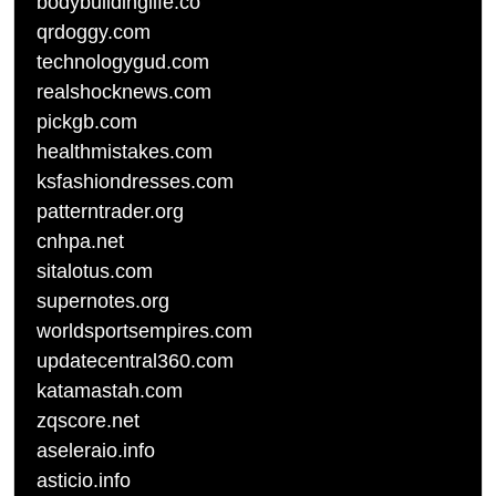
bodybuildinglife.co
qrdoggy.com
technologygud.com
realshocknews.com
pickgb.com
healthmistakes.com
ksfashiondresses.com
patterntrader.org
cnhpa.net
sitalotus.com
supernotes.org
worldsportsempires.com
updatecentral360.com
katamastah.com
zqscore.net
aseleraio.info
asticio.info