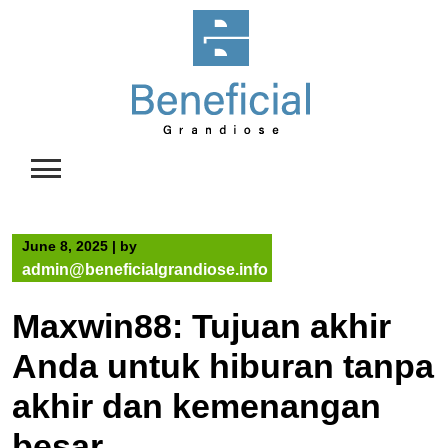
Skip
to
content
June 8, 2025
|
by
admin@beneficialgrandiose.info
Maxwin88: Tujuan akhir
Anda untuk hiburan tanpa
akhir dan kemenangan
besar