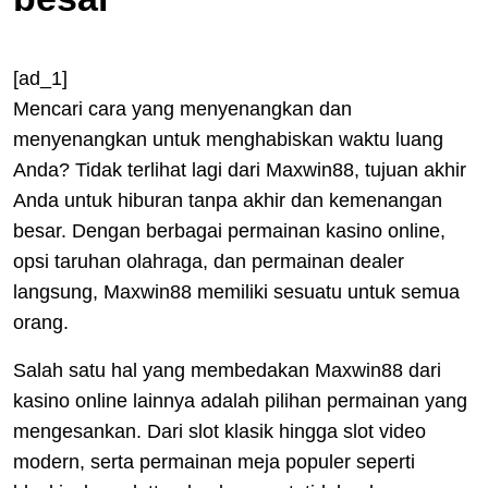
[ad_1]
Mencari cara yang menyenangkan dan
menyenangkan untuk menghabiskan waktu luang
Anda? Tidak terlihat lagi dari Maxwin88, tujuan akhir
Anda untuk hiburan tanpa akhir dan kemenangan
besar. Dengan berbagai permainan kasino online,
opsi taruhan olahraga, dan permainan dealer
langsung, Maxwin88 memiliki sesuatu untuk semua
orang.
Salah satu hal yang membedakan Maxwin88 dari
kasino online lainnya adalah pilihan permainan yang
mengesankan. Dari slot klasik hingga slot video
modern, serta permainan meja populer seperti