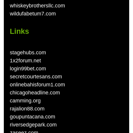
whiskeybrothersllc.com
wildufabetum7.com
Links
stagehubs.com
1x2forum.net
login99bet.com
secretcourtesans.com
onlinebahisforum1.com
chicagoheadline.com
camming.org
rajalion88.com
goupuntacana.com
riversedgepark.com
zaseez.com