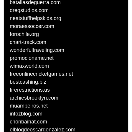
batallasdeguerra.com
dregstudios.com
neatstuffhelpskids.org
moraessoccer.com
forochile.org
chart-track.com
wonderfultraveling.com
promocioname.net
wimaxworld.com
freeonlinecricketgames.net
bestcashing.biz
firerestrictions.us
archiesbrooklyn.com
muambeiros.net
infozblog.com
chonbaihat.com
elblogdeoscargonzalez.com