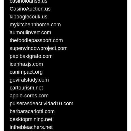
casinoloans5.us
CasinoAuction.us
kipooglecouk.us
mykitchennhome.com
aumoulinvert.com
thefoodiepassport.com
superwindowproject.com
papibakigrafo.com
icanhazjs.com
canimpact.org
goviralstudy.com
cartourism.net
apple-cores.com
pulserasdeactividad10.com
barbaracarlotti.com
desktopmining.net
inthebleachers.net