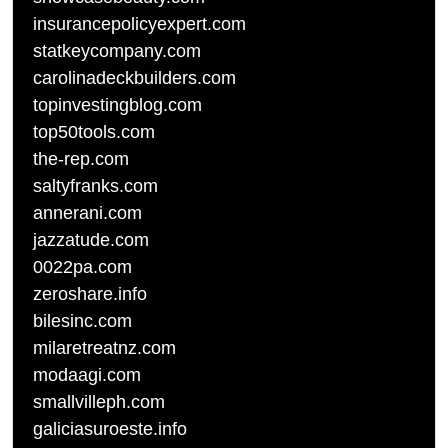
insurancepolicyexpert.com
statkeycompany.com
carolinadeckbuilders.com
topinvestingblog.com
top50tools.com
the-rep.com
saltyfranks.com
annerani.com
jazzatude.com
0022pa.com
zeroshare.info
bilesinc.com
milaretreatnz.com
modaagi.com
smallvilleph.com
galiciasuroeste.info