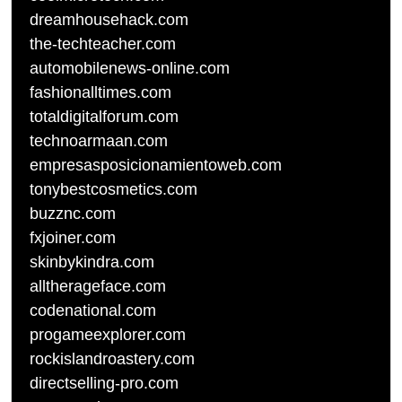
dreamhousehack.com
the-techteacher.com
automobilenews-online.com
fashionalltimes.com
totaldigitalforum.com
technoarmaan.com
empresasposicionamientoweb.com
tonybestcosmetics.com
buzznc.com
fxjoiner.com
skinbykindra.com
alltherageface.com
codenational.com
progameexplorer.com
rockislandroastery.com
directselling-pro.com