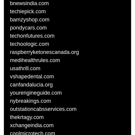
bnewsindia.com
techiepick.com
bamzyshop.com
pondycars.com
techonfutures.com
techoologic.com
raspberryketonescanada.org
medihealthrules.com
usathrill.com
vshapedental.com
canfandalucia.org
yourengineguide.com
nybreakings.com
outstationcabsservices.com
thekrtagy.com
xchangeindia.com
coolmicrotech.com