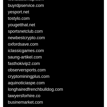
buyrdpservice.com
yesport.net
tostylo.com
yougetthat.net
sportsnetclub.com
newbestcrypto.com
oxfordsave.com
iclassicgames.com
saung-artikel.com
fasthokivip2.com
observersports.com
cryptominingplus.com
aquinoticiaspe.com
longhairedfrenchbulldog.com
lawyersforhire.co
businemarket.com