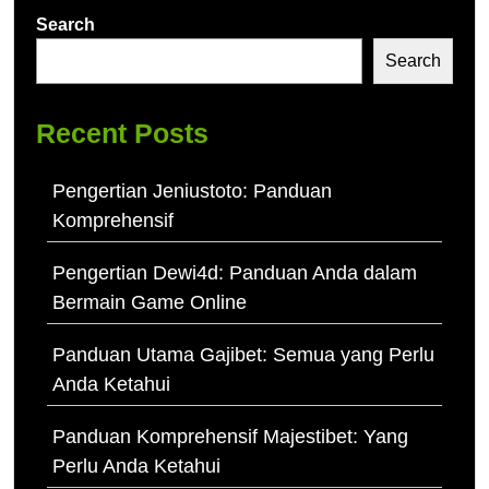
Search
Search
Recent Posts
Pengertian Jeniustoto: Panduan
Komprehensif
Pengertian Dewi4d: Panduan Anda dalam
Bermain Game Online
Panduan Utama Gajibet: Semua yang Perlu
Anda Ketahui
Panduan Komprehensif Majestibet: Yang
Perlu Anda Ketahui