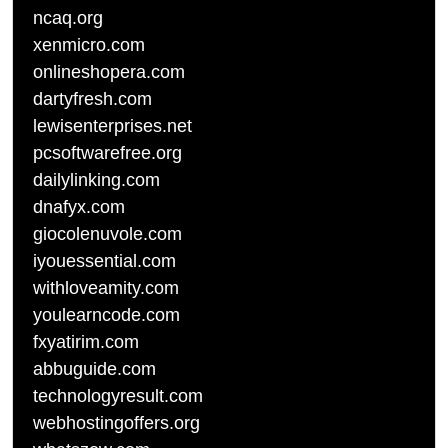
ncaq.org
xenmicro.com
onlineshopera.com
dartyfresh.com
lewisenterprises.net
pcsoftwarefree.org
dailylinking.com
dnafyx.com
giocolenuvole.com
iyouessential.com
withloveamity.com
youlearncode.com
fxyatirim.com
abbuguide.com
technologyresult.com
webhostingoffers.org