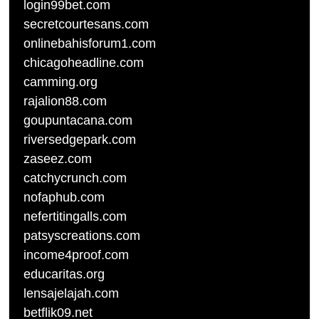
login99bet.com
secretcourtesans.com
onlinebahisforum1.com
chicagoheadline.com
camming.org
rajalion88.com
goupuntacana.com
riversedgepark.com
zaseez.com
catchycrunch.com
nofaphub.com
nefertitingalls.com
patsyscreations.com
income4proof.com
educaritas.org
lensajelajah.com
betflik09.net