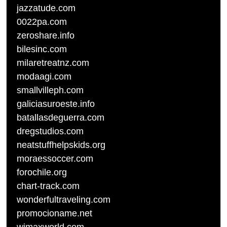
jazzatude.com
0022pa.com
zeroshare.info
bilesinc.com
milaretreatnz.com
modaagi.com
smallvilleph.com
galiciasuroeste.info
batallasdeguerra.com
dregstudios.com
neatstuffhelpskids.org
moraessoccer.com
forochile.org
chart-track.com
wonderfultraveling.com
promocioname.net