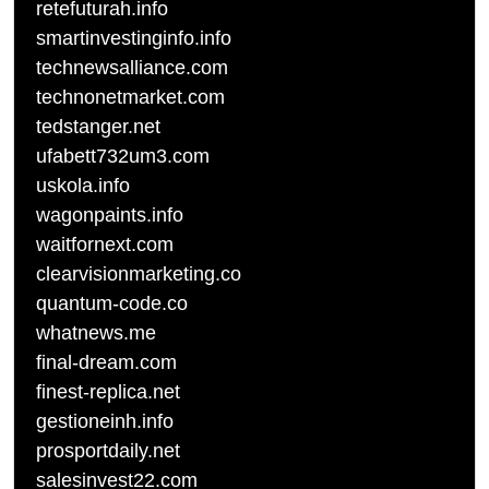
retefuturah.info
smartinvestinginfo.info
technewsalliance.com
technonetmarket.com
tedstanger.net
ufabett732um3.com
uskola.info
wagonpaints.info
waitfornext.com
clearvisionmarketing.co
quantum-code.co
whatnews.me
final-dream.com
finest-replica.net
gestioneinh.info
prosportdaily.net
salesinvest22.com