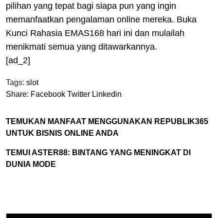
pilihan yang tepat bagi siapa pun yang ingin
memanfaatkan pengalaman online mereka. Buka
Kunci Rahasia EMAS168 hari ini dan mulailah
menikmati semua yang ditawarkannya.
[ad_2]
Tags:
slot
Share:
Facebook
Twitter
Linkedin
TEMUKAN MANFAAT MENGGUNAKAN REPUBLIK365
UNTUK BISNIS ONLINE ANDA
TEMUI ASTER88: BINTANG YANG MENINGKAT DI
DUNIA MODE