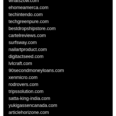
whatszow.com
ehomeamerca.com
techintendo.com
techgreenpure.com
bestdropshipstore.com
cartelreviews.com
surfsway.com
nailartproduct.com
digitactseed.com
lvlcraft.com
90secondmoneyloans.com
xenmicro.com
rodrovers.com
tripssolution.com
satta-king-india.com
yukigassencanada.com
articlehorizone.com