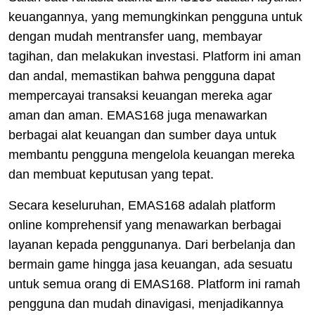
keuangannya, yang memungkinkan pengguna untuk
dengan mudah mentransfer uang, membayar
tagihan, dan melakukan investasi. Platform ini aman
dan andal, memastikan bahwa pengguna dapat
mempercayai transaksi keuangan mereka agar
aman dan aman. EMAS168 juga menawarkan
berbagai alat keuangan dan sumber daya untuk
membantu pengguna mengelola keuangan mereka
dan membuat keputusan yang tepat.
Secara keseluruhan, EMAS168 adalah platform
online komprehensif yang menawarkan berbagai
layanan kepada penggunanya. Dari berbelanja dan
bermain game hingga jasa keuangan, ada sesuatu
untuk semua orang di EMAS168. Platform ini ramah
pengguna dan mudah dinavigasi, menjadikannya