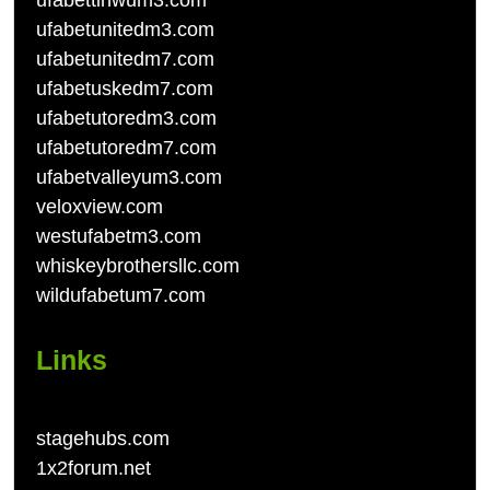
ufabettinwum3.com
ufabetunitedm3.com
ufabetunitedm7.com
ufabetuskedm7.com
ufabetutoredm3.com
ufabetutoredm7.com
ufabetvalleyum3.com
veloxview.com
westufabetm3.com
whiskeybrothersllc.com
wildufabetum7.com
Links
stagehubs.com
1x2forum.net