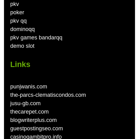
pkv
poker
pkv qq
dominoqq
pkv games bandarqq
demo slot
Links
punjwanis.com
the-parcs-clematiscondos.com
jusu-gb.com
thecarepet.com
blogwriterplus.com
guestpostingseo.com
casinogambitpro.info