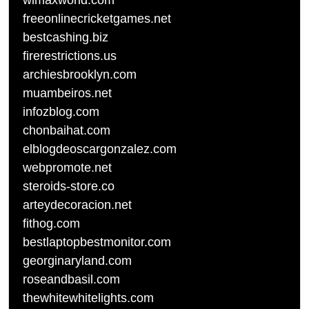
wimaxworld.com
freeonlinecricketgames.net
bestcashing.biz
firerestrictions.us
archiesbrooklyn.com
muambeiros.net
infozblog.com
chonbaihat.com
elblogdeoscargonzalez.com
webpromote.net
steroids-store.co
arteydecoracion.net
fithog.com
bestlaptopbestmonitor.com
georginaryland.com
roseandbasil.com
thewhitewhitelights.com