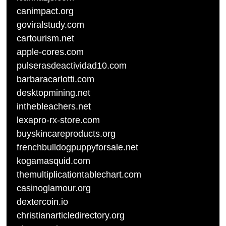
canimpact.org
goviralstudy.com
cartourism.net
apple-cores.com
pulserasdeactividad10.com
barbaracarlotti.com
desktopmining.net
inthebleachers.net
lexapro-rx-store.com
buyskincareproducts.org
frenchbulldogpuppyforsale.net
kogamasquid.com
themultiplicationtablechart.com
casinoglamour.org
dextercoin.io
christianarticledirectory.org