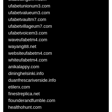
ufabetunionum3.com
ufabetvalueum3.com
ufabetvaultm7.com
ufabetvillageum7.com
ufabetvoicem3.com
waveufabetm4.com
wayang88.net
websiteufabetm4.com
whiteufabetm4.com
anikalappy.com
dininghelsinki.info
duanfrescariverside.info
etilerx.com
finestreplica.net
flounderandfumble.com
healthohunt.com