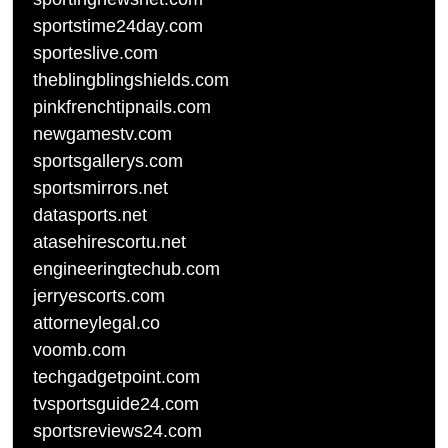
sportstime24day.com
sporteslive.com
theblingblingshields.com
pinkfrenchtipnails.com
newgamestv.com
sportsgallerys.com
sportsmirrors.net
datasports.net
atasehirescortu.net
engineeringtechub.com
jerryescorts.com
attorneylegal.co
voomb.com
techgadgetpoint.com
tvsportsguide24.com
sportsreviews24.com