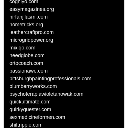
cogniyo.com
easymagazines.org
hirfanjilasmi.com
hometricks.org
leathercraftpro.com
microgridpower.org
mixiqo.com
needglobe.com
ortocoach.com
passionawe.com
pittsburghpaintingprofessionals.com
plumberryworks.com
psychoterapiawioletanowak.com
quickultimate.com
quirkyquester.com
sexmedicineformen.com
shiftripple.com