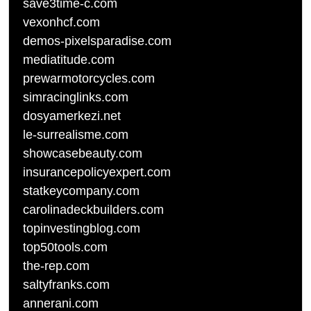
save3time-c.com
vexonhcf.com
demos-pixelsparadise.com
mediatitude.com
prewarmotorcycles.com
simracinglinks.com
dosyamerkezi.net
le-surrealisme.com
showcasebeauty.com
insurancepolicyexpert.com
statkeycompany.com
carolinadeckbuilders.com
topinvestingblog.com
top50tools.com
the-rep.com
saltyfranks.com
annerani.com