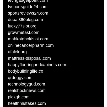
techgadgetpoint.com
tvsportsguide24.com
sportsreviews24.com
dubai360blog.com
lucky77slot.org
growmefast.com
mahkotahokislot.com
onlinecancerpharm.com
ufalek.org
mattress-disposal.com
happyflooringandcabinets.com
bodybuildinglife.co
qrdoggy.com
technologygud.com
realshocknews.com
pickgb.com
healthmistakes.com