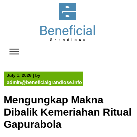
Skip
to
content
July 1, 2026
|
by
admin@beneficialgrandiose.info
Mengungkap Makna
Dibalik Kemeriahan Ritual
Gapurabola