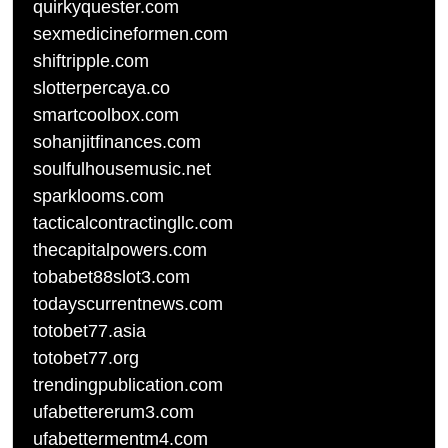
quirkyquester.com
sexmedicineformen.com
shiftripple.com
slotterpercaya.co
smartcoolbox.com
sohanjitfinances.com
soulfulhousemusic.net
sparklooms.com
tacticalcontractingllc.com
thecapitalpowers.com
tobabet88slot3.com
todayscurrentnews.com
totobet77.asia
totobet77.org
trendingpublication.com
ufabettererum3.com
ufabettermentm4.com