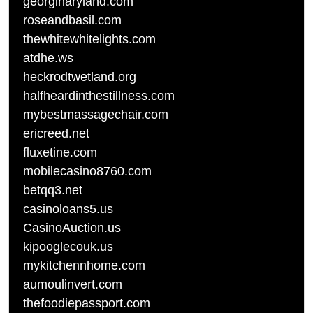
georginaryland.com
roseandbasil.com
thewhitewhitelights.com
atdhe.ws
heckrodtwetland.org
halfheardinthestillness.com
mybestmassagechair.com
ericreed.net
fluxetine.com
mobilecasino8760.com
betqq3.net
casinoloans5.us
CasinoAuction.us
kipooglecouk.us
mykitchennhome.com
aumoulinvert.com
thefoodiepassport.com