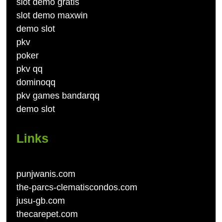
slot demo gratis
slot demo maxwin
demo slot
pkv
poker
pkv qq
dominoqq
pkv games bandarqq
demo slot
Links
punjwanis.com
the-parcs-clematiscondos.com
jusu-gb.com
thecarepet.com