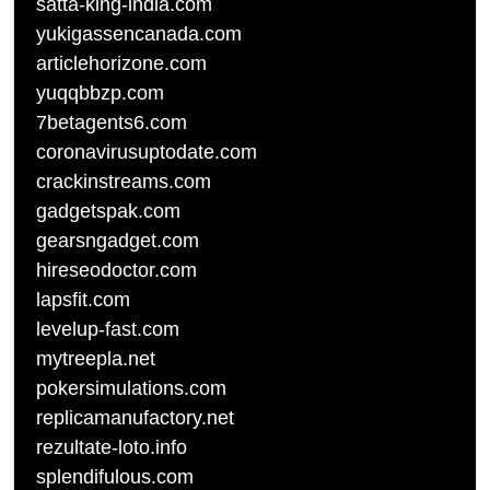
satta-king-india.com
yukigassencanada.com
articlehorizone.com
yuqqbbzp.com
7betagents6.com
coronavirusuptodate.com
crackinstreams.com
gadgetspak.com
gearsngadget.com
hireseodoctor.com
lapsfit.com
levelup-fast.com
mytreepla.net
pokersimulations.com
replicamanufactory.net
rezultate-loto.info
splendifulous.com