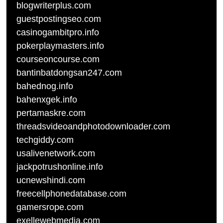
blogwriterplus.com
guestpostingseo.com
casinogambitpro.info
pokerplaymasters.info
courseoncourse.com
bantinbatdongsan247.com
bahednog.info
bahenxgek.info
pertamaskre.com
threadsvideoandphotodownloader.com
techgiddy.com
usalivenetwork.com
jackpotrushonline.info
ucnewshindi.com
freecellphonedatabase.com
gamersrope.com
exellewebmedia.com