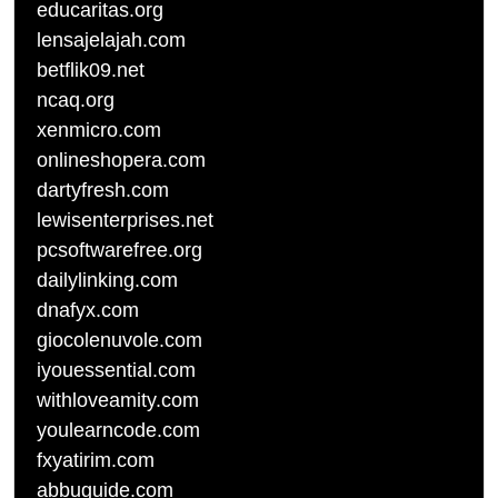
educaritas.org
lensajelajah.com
betflik09.net
ncaq.org
xenmicro.com
onlineshopera.com
dartyfresh.com
lewisenterprises.net
pcsoftwarefree.org
dailylinking.com
dnafyx.com
giocolenuvole.com
iyouessential.com
withloveamity.com
youlearncode.com
fxyatirim.com
abbuguide.com