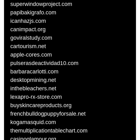
superwindowproject.com
papibakigrafo.com
icanhazjs.com
canimpact.org
goviralstudy.com
cartourism.net
apple-cores.com
pulserasdeactividad10.com
barbaracarlotti.com
desktopmining.net
inthebleachers.net
lexapro-rx-store.com
buyskincareproducts.org
frenchbulldogpuppyforsale.net
kogamasquid.com
themultiplicationtablechart.com
casinoglamour.org