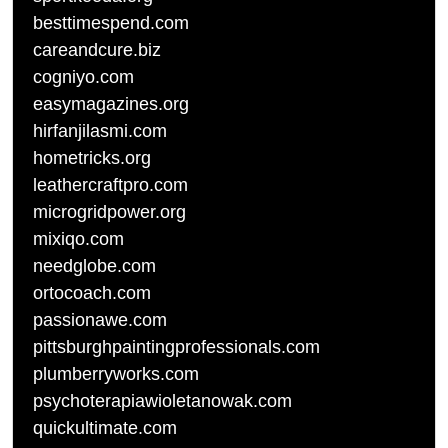
besttimespend.com
careandcure.biz
cogniyo.com
easymagazines.org
hirfanjilasmi.com
hometricks.org
leathercraftpro.com
microgridpower.org
mixiqo.com
needglobe.com
ortocoach.com
passionawe.com
pittsburghpaintingprofessionals.com
plumberryworks.com
psychoterapiawioletanowak.com
quickultimate.com