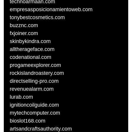
technoarmaan.com
empresasposicionamientoweb.com
tonybestcosmetics.com
buzznc.com
fxjoiner.com
skinbykindra.com
alltherageface.com
codenational.com
progameexplorer.com
rockislandroastery.com
directselling-pro.com
revenuealarm.com
lurab.com
ignitioncoilguide.com
mytechcomputer.com
bioslot168.com
artsandcraftsauthority.com