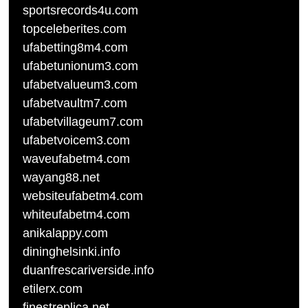
sportsrecords4u.com
topceleberites.com
ufabetting8m4.com
ufabetunionum3.com
ufabetvalueum3.com
ufabetvaultm7.com
ufabetvillageum7.com
ufabetvoicem3.com
waveufabetm4.com
wayang88.net
websiteufabetm4.com
whiteufabetm4.com
anikalappy.com
dininghelsinki.info
duanfrescariverside.info
etilerx.com
finestreplica.net