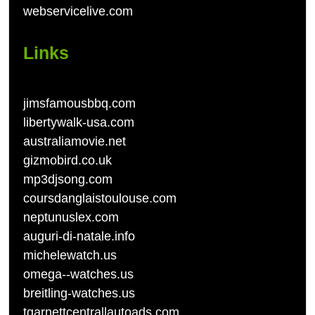
webservicelive.com
Links
jimsfamousbbq.com
libertywalk-usa.com
australiamovie.net
gizmobird.co.uk
mp3djsong.com
coursdanglaistoulouse.com
neptunuslex.com
auguri-di-natale.info
michelewatch.us
omega--watches.us
breitling-watches.us
tgarnettcentrallautoads.com