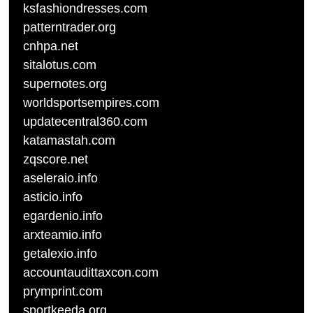
ksfashiondresses.com
patterntrader.org
cnhpa.net
sitalotus.com
supernotes.org
worldsportsempires.com
updatecentral360.com
katamastah.com
zqscore.net
aseleraio.info
asticio.info
egardenio.info
arxteamio.info
getalexio.info
accountaudittaxcon.com
prymprint.com
sportkeeda.org