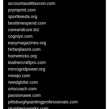
accountaudittaxcon.com
prymprint.com
sportkeeda.org
besttimespend.com
careandcure.biz
cogniyo.com
easymagazines.org
hirfanjilasmi.com
hometricks.org
leathercraftpro.com
microgridpower.org
mixiqo.com
needglobe.com
ortocoach.com
passionawe.com
pittsburghpaintingprofessionals.com
plumberryworks.com