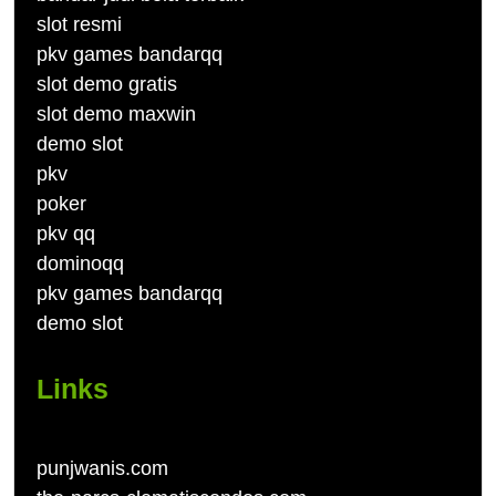
slot resmi
pkv games bandarqq
slot demo gratis
slot demo maxwin
demo slot
pkv
poker
pkv qq
dominoqq
pkv games bandarqq
demo slot
Links
punjwanis.com