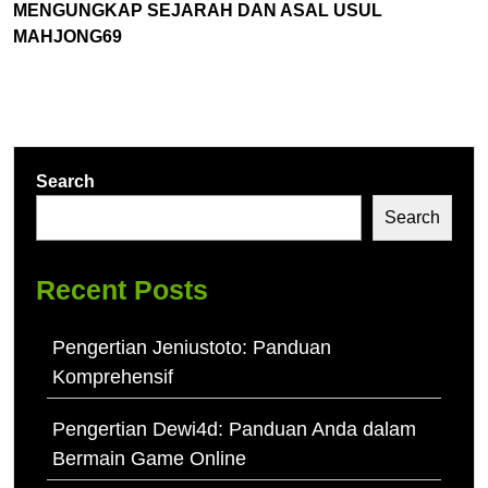
MENGUNGKAP SEJARAH DAN ASAL USUL
MAHJONG69
Search
Search
Recent Posts
Pengertian Jeniustoto: Panduan
Komprehensif
Pengertian Dewi4d: Panduan Anda dalam
Bermain Game Online