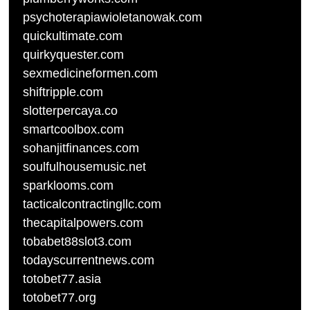
psychoterapiawioletanowak.com
quickultimate.com
quirkyquester.com
sexmedicineformen.com
shiftripple.com
slotterpercaya.co
smartcoolbox.com
sohanjitfinances.com
soulfulhousemusic.net
sparklooms.com
tacticalcontractingllc.com
thecapitalpowers.com
tobabet88slot3.com
todayscurrentnews.com
totobet77.asia
totobet77.org