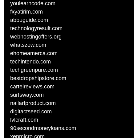
youlearncode.com
fxyatirim.com
abbuguide.com
technologyresult.com
webhostingoffers.org
whatszow.com
ehomeamerca.com
techintendo.com
techgreenpure.com
bestdropshipstore.com
cartelreviews.com
surfsway.com
nailartproduct.com
digitactseed.com
lvlcraft.com
90secondmoneyloans.com
xenmicro.com