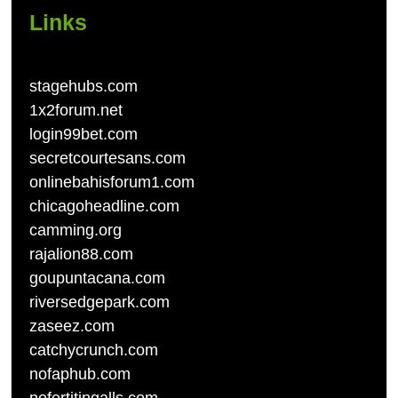
Links
stagehubs.com
1x2forum.net
login99bet.com
secretcourtesans.com
onlinebahisforum1.com
chicagoheadline.com
camming.org
rajalion88.com
goupuntacana.com
riversedgepark.com
zaseez.com
catchycrunch.com
nofaphub.com