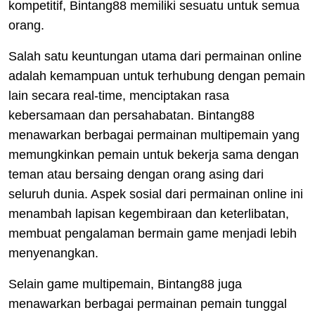
kompetitif, Bintang88 memiliki sesuatu untuk semua
orang.
Salah satu keuntungan utama dari permainan online
adalah kemampuan untuk terhubung dengan pemain
lain secara real-time, menciptakan rasa
kebersamaan dan persahabatan. Bintang88
menawarkan berbagai permainan multipemain yang
memungkinkan pemain untuk bekerja sama dengan
teman atau bersaing dengan orang asing dari
seluruh dunia. Aspek sosial dari permainan online ini
menambah lapisan kegembiraan dan keterlibatan,
membuat pengalaman bermain game menjadi lebih
menyenangkan.
Selain game multipemain, Bintang88 juga
menawarkan berbagai permainan pemain tunggal