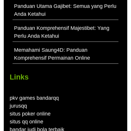
Panduan Utama Gajibet: Semua yang Perlu
Anda Ketahui
Panduan Komprehensif Majestibet: Yang
Perlu Anda Ketahui
Memahami Saung4D: Panduan
Komprehensif Permainan Online
Links
pkv games bandarqq
jurusqq
situs poker online
situs qq online
bandar judi bola terbaik