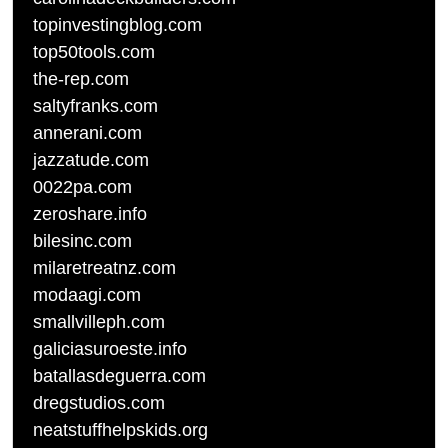
topinvestingblog.com
top50tools.com
the-rep.com
saltyfranks.com
annerani.com
jazzatude.com
0022pa.com
zeroshare.info
bilesinc.com
milaretreatnz.com
modaagi.com
smallvilleph.com
galiciasuroeste.info
batallasdeguerra.com
dregstudios.com
neatstuffhelpskids.org