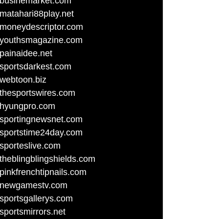
businemarket.com
matahari88play.net
moneydescriptor.com
youthsmagazine.com
painaidee.net
sportsdarkest.com
webtoon.biz
thesportswires.com
hyungpro.com
sportingnewsnet.com
sportstime24day.com
sporteslive.com
theblingblingshields.com
pinkfrenchtipnails.com
newgamestv.com
sportsgallerys.com
sportsmirrors.net