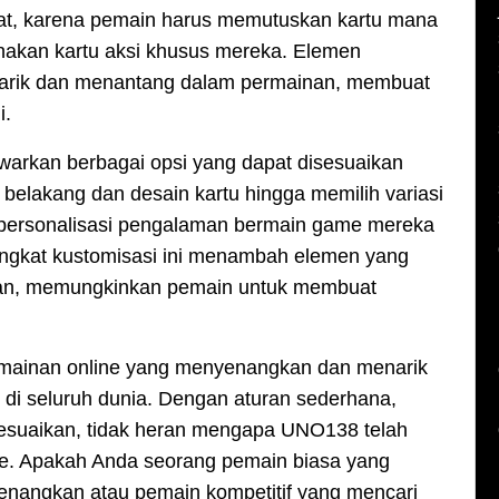
at, karena pemain harus memutuskan kartu mana
akan kartu aksi khusus mereka. Elemen
narik dan menantang dalam permainan, membuat
i.
arkan berbagai opsi yang dapat disesuaikan
 belakang dan desain kartu hingga memilih variasi
personalisasi pengalaman bermain game mereka
ingkat kustomisasi ini menambah elemen yang
nan, memungkinkan pemain untuk membuat
mainan online yang menyenangkan dan menarik
 di seluruh dunia. Dengan aturan sederhana,
isesuaikan, tidak heran mengapa UNO138 telah
ne. Apakah Anda seorang pemain biasa yang
nangkan atau pemain kompetitif yang mencari