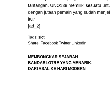
tantangan, UNO138 memiliki sesuatu unt
dengan jutaan pemain yang sudah menjel
itu?
[ad_2]
Tags:
slot
Share:
Facebook
Twitter
Linkedin
MEMBONGKAR SEJARAH
BANDARLOTRE YANG MENARIK:
DARI ASAL KE HARI MODERN