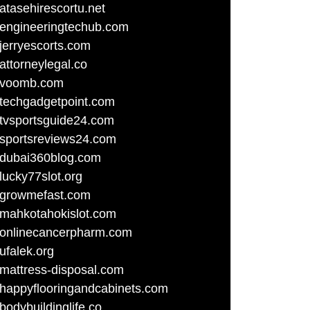
atasehirescortu.net
engineeringtechub.com
jerryescorts.com
attorneylegal.co
voomb.com
techgadgetpoint.com
tvsportsguide24.com
sportsreviews24.com
dubai360blog.com
lucky77slot.org
growmefast.com
mahkotahokislot.com
onlinecancerpharm.com
ufalek.org
mattress-disposal.com
happyflooringandcabinets.com
bodybuildinglife.co