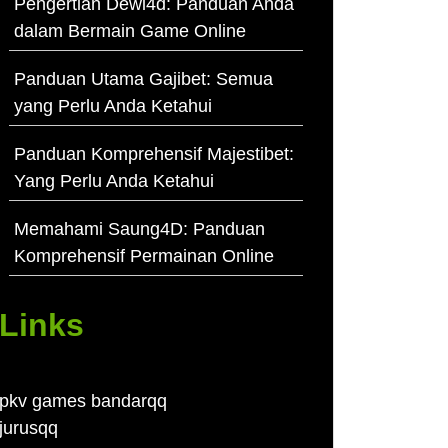
Pengertian Dewi4d: Panduan Anda
dalam Bermain Game Online
Panduan Utama Gajibet: Semua
yang Perlu Anda Ketahui
Panduan Komprehensif Majestibet:
Yang Perlu Anda Ketahui
Memahami Saung4D: Panduan
Komprehensif Permainan Online
Links
pkv games bandarqq
jurusqq