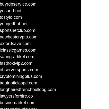
buyrdpservice.com
yesport.net
tostylo.com
yougetthat.net
sportsnetclub.com
newbestcrypto.com
oxfordsave.com
iclassicgames.com
saung-artikel.com
fasthokivip2.com
observersports.com
cryptominingplus.com
aquinoticiaspe.com
longhairedfrenchbulldog.com
lawyersforhire.co
businemarket.com