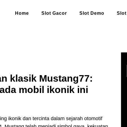
Home
Slot Gacor
Slot Demo
Slo
an klasik Mustang77:
ada mobil ikonik ini
ng ikonik dan tercinta dalam sejarah otomotif
, Mustang telah menjadi simbol gaya, kekuatan,