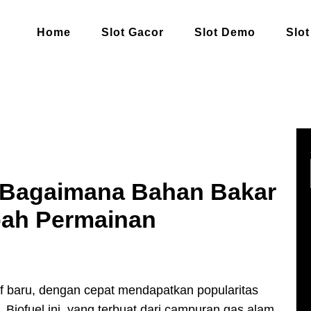
Home
Slot Gacor
Slot Demo
Slo
 Bagaimana Bahan Bakar
ubah Permainan
tif baru, dengan cepat mendapatkan popularitas
Biofuel ini, yang terbuat dari campuran gas alam