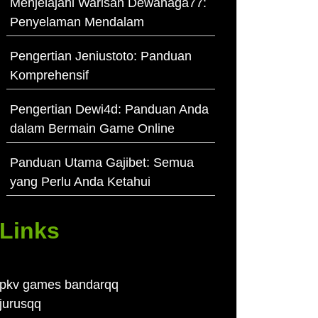
Menjelajahi Warisan Dewanaga77:
Penyelaman Mendalam
Pengertian Jeniustoto: Panduan
Komprehensif
Pengertian Dewi4d: Panduan Anda
dalam Bermain Game Online
Panduan Utama Gajibet: Semua
yang Perlu Anda Ketahui
Links
pkv games bandarqq
jurusqq