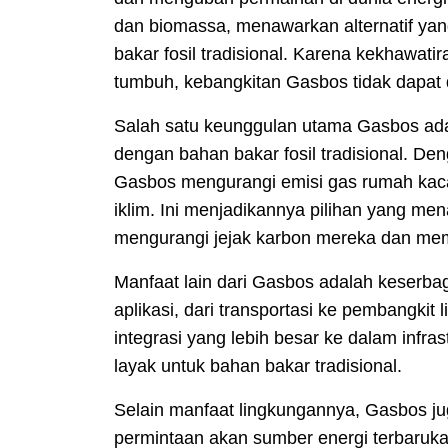
dan biomassa, menawarkan alternatif yang
bakar fosil tradisional. Karena kekhawati
tumbuh, kebangkitan Gasbos tidak dapat 
Salah satu keunggulan utama Gasbos adal
dengan bahan bakar fosil tradisional. 
Gasbos mengurangi emisi gas rumah ka
iklim. Ini menjadikannya pilihan yang me
mengurangi jejak karbon mereka dan mem
Manfaat lain dari Gasbos adalah keserba
aplikasi, dari transportasi ke pembangkit l
integrasi yang lebih besar ke dalam infra
layak untuk bahan bakar tradisional.
Selain manfaat lingkungannya, Gasbos 
permintaan akan sumber energi terbaruk