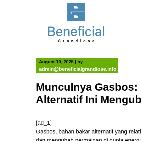
Skip
to
content
August 10, 2025
|
by
admin@beneficialgrandiose.info
Munculnya Gasbos:
Alternatif Ini Meng
[ad_1]
Gasbos, bahan bakar alternatif yang rela
dan mengubah permainan di dunia energi. 